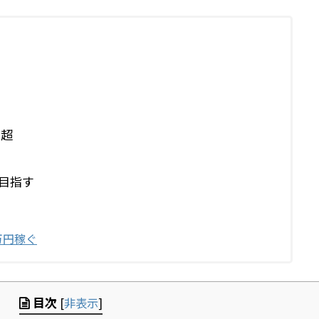
生超
目指す
万円稼ぐ
目次
[
非表示
]