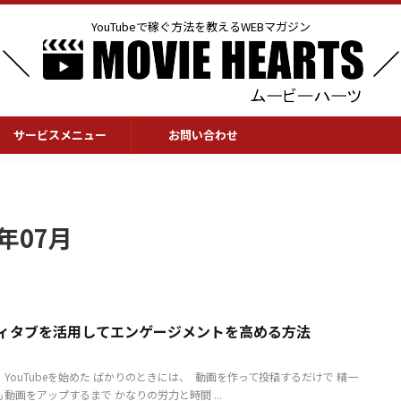
YouTubeで稼ぐ方法を教えるWEBマガジン
サービスメニュー
お問い合わせ
年07月
ニティタブを活用してエンゲージメントを高める方法
 ​ ​ YouTubeを始めた ばかりのときには、 ​ 動画を作って投稿するだけで 精一
も動画をアップするまで かなりの労力と時間 ...