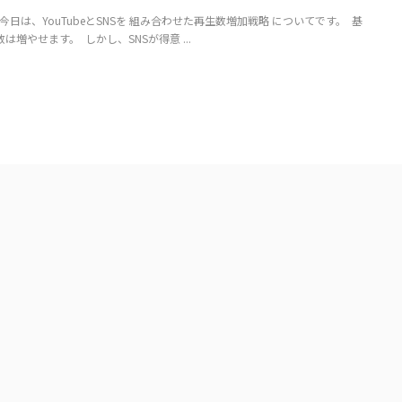
​ 今日は、YouTubeとSNSを 組み合わせた再生数増加戦略 についてです。 ​ 基
数は増やせます。 ​ しかし、SNSが得意 ...