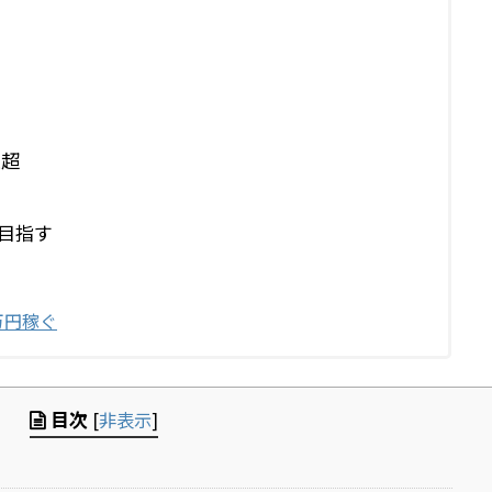
生超
目指す
万円稼ぐ
目次
[
非表示
]