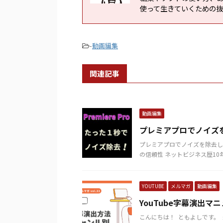
使って生きていくための
-
動画編集
関連記事
動画編集
プレミアプロでノイズ
プレミアプロでノイズを除去し
の信頼性 ネットビジネス歴10年以
YOUTUBE
メルマガ
動画編集
YouTube字幕演出
こんにちは！ ​ ともよしです。 