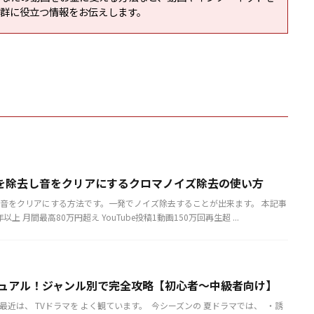
抜群に役立つ情報をお伝えします。
を除去し音をクリアにするクロマノイズ除去の使い方
音をクリアにする方法です。一発でノイズ除去することが出来ます。 本記事
上 月間最高80万円超え YouTube投稿1動画150万回再生超 ...
マニュアル！ジャンル別で完全攻略【初心者〜中級者向け】
​ 最近は、 TVドラマを よく観ています。 ​ 今シーズンの 夏ドラマでは、 ​ ・誘