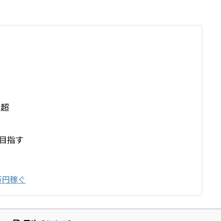
生超
目指す
万円稼ぐ