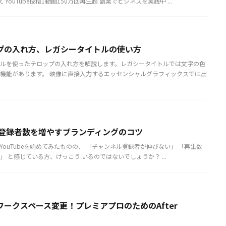
 YouTube投稿1動画150万回再生超 副業でビジネスを実践中 ...
プの入れ方、レガシータイトルの使い方
ルを使ったテロップの入れ方を解説します。レガシータイトルでは文字の色
機能があります。 映像に直接入力するエッセンシャルグラフィックスでは出
eで登録者数を増やすブランディングのコツ
 ​ YouTubeを始めてみたものの、 「チャンネル登録者が伸びない」 「再生数
 と感じている方、けっこう いるのではないでしょうか？ ...
ークスペース変更！プレミアプロのためのAfter