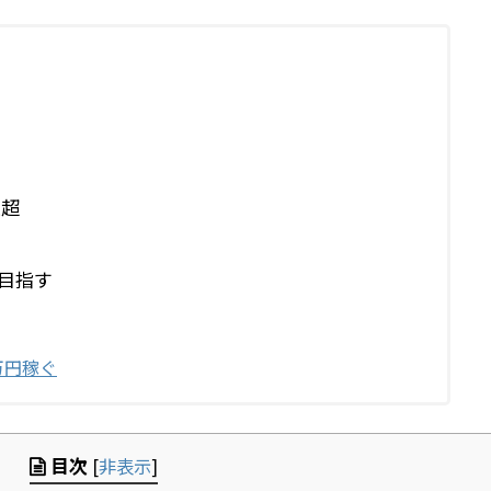
生超
目指す
万円稼ぐ
目次
[
非表示
]