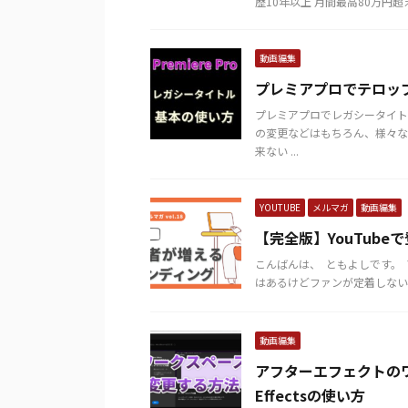
歴10年以上 月間最高80万円超え
動画編集
プレミアプロでテロッ
プレミアプロでレガシータイト
の変更などはもちろん、様々な
来ない ...
YOUTUBE
メルマガ
動画編集
【完全版】YouTub
こんばんは、 ​ ともよしです。
はあるけどファンが定着しない」
動画編集
アフターエフェクトのワ
Effectsの使い方