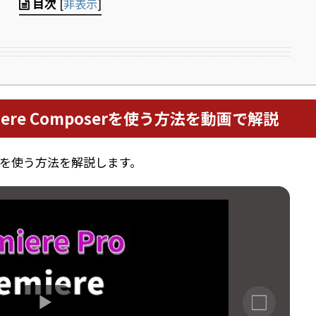
目次
[
非表示
]
ere Composerを使う方法を動画で解説
serを使う方法を解説します。